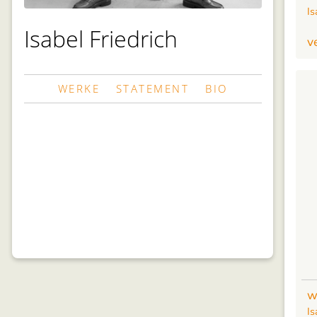
Is
Isabel Friedrich
v
WERKE
STATEMENT
BIO
w
Is