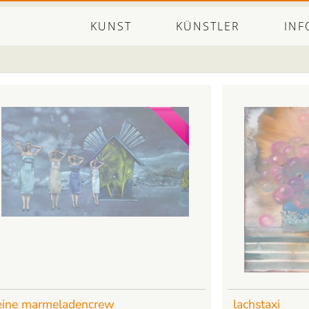
KUNST
KÜNSTLER
INF
eine marmeladencrew
lachstaxi