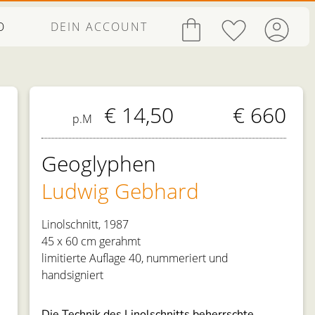
O
DEIN ACCOUNT
€ 14,50
€ 660
p.M
Geoglyphen
Ludwig Gebhard
Linolschnitt, 1987
45 x 60 cm gerahmt
limitierte Auflage 40, nummeriert und
handsigniert
Die Technik des Linolschnitts beherrschte